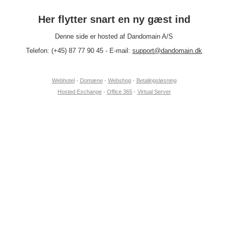
Her flytter snart en ny gæst ind
Denne side er hosted af Dandomain A/S
Telefon: (+45) 87 77 90 45 - E-mail:
support@dandomain.dk
Webhotel
·
Domæne
·
Webshop
·
Betalingsløsning
Hosted Exchange
·
Office 365
·
Virtual Server